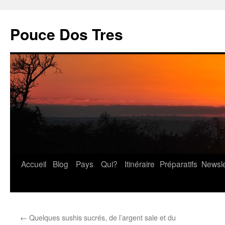
Pouce Dos Tres
Accueil
Blog
Pays
Qui?
Itinéraire
Préparatifs
Newsle
Aller
au
contenu
←
Quelques sushis sucrés, de l’argent sale et du