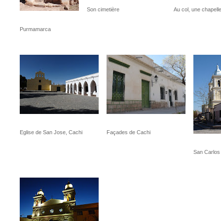
Son cimetière
Au col, une chapell
Purmamarca
Eglise de San Jose, Cachi
Façades de Cachi
San Carlos 