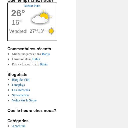
Quel temps chez nous?
Météo Paris
Commentaires récents
Micheline/james
dans
Bahia
Christine
dans
Bahia
Patrick Lacour
dans
Bahia
Blogoliste
Blog de Vlin'
Cinéphys
Les Déroutés
Sylvamérica
Volga sur la Seine
Quelle heure chez nous?
Catégories
Argentine