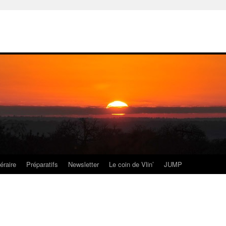
néraire
Préparatifs
Newsletter
Le coin de Vlin’
JUMP