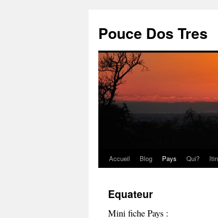
Pouce Dos Tres
Accueil
Blog
Pays
Qui?
Iti
Aller
au
Equateur
contenu
Mini fiche Pays :