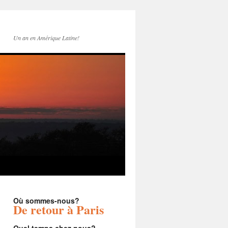
Un an en Amérique Latine!
Où sommes-nous?
De retour à Paris