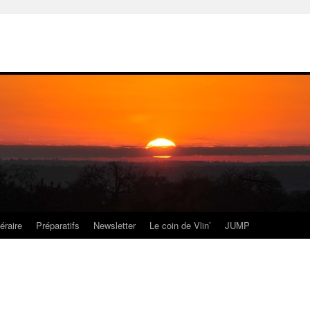
néraire
Préparatifs
Newsletter
Le coin de Vlin’
JUMP