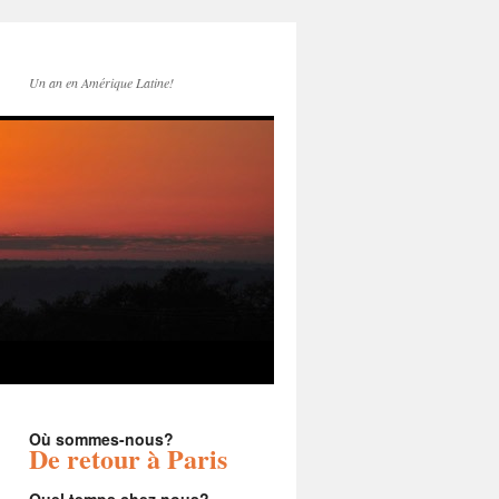
Un an en Amérique Latine!
Où sommes-nous?
De retour à Paris