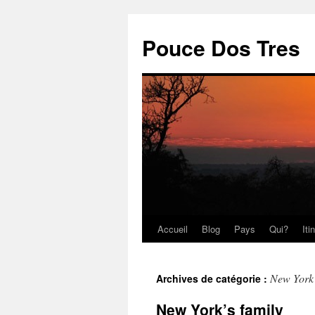
Pouce Dos Tres
Accueil
Blog
Pays
Qui?
Iti
Aller
au
New York
Archives de catégorie :
contenu
New York’s family