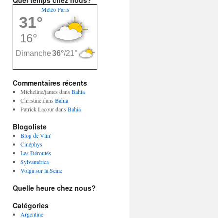
Quel temps chez nous?
Météo Paris
Commentaires récents
Micheline/james
dans
Bahia
Christine
dans
Bahia
Patrick Lacour
dans
Bahia
Blogoliste
Blog de Vlin'
Cinéphys
Les Déroutés
Sylvamérica
Volga sur la Seine
Quelle heure chez nous?
Catégories
Argentine