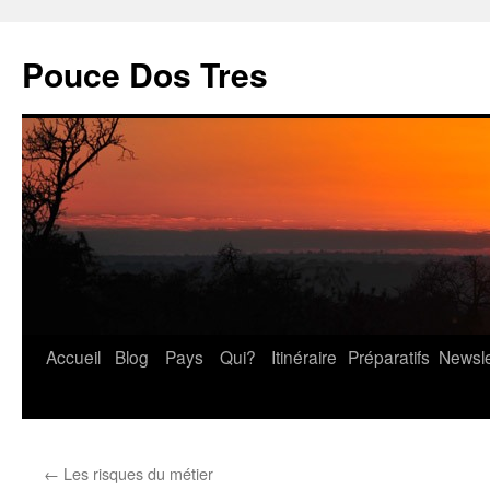
Pouce Dos Tres
Accueil
Blog
Pays
Qui?
Itinéraire
Préparatifs
Newsle
Aller
au
contenu
←
Les risques du métier