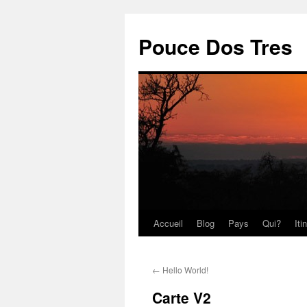
Pouce Dos Tres
Accueil
Blog
Pays
Qui?
Iti
Aller
au
←
Hello World!
contenu
Carte V2