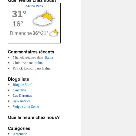
Quel temps chez nous?
Météo Paris
Commentaires récents
Micheline/james
dans
Bahia
Christine
dans
Bahia
Patrick Lacour
dans
Bahia
Blogoliste
Blog de Vlin'
Cinéphys
Les Déroutés
Sylvamérica
Volga sur la Seine
Quelle heure chez nous?
Catégories
Argentine