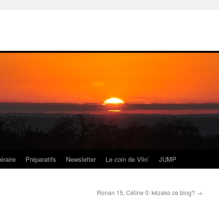
néraire
Préparatifs
Newsletter
Le coin de Vlin’
JUMP
Ronan 15, Céline 0: kézako ce blog?
→