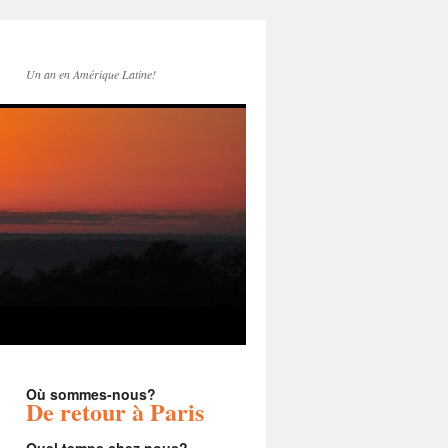
Un an en Amérique Latine!
Où sommes-nous?
De retour à Paris