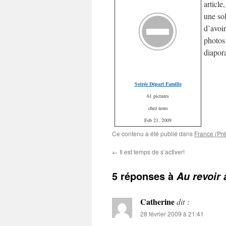
article
une sol
d’avoi
photos 
diapo
Soirée Départ Famille
61 pictures
chez nous
Feb 21, 2009
Ce contenu a été publié dans
France (Pré
←
Il est temps de s’activer!
5 réponses à
Au revoir 
Catherine
dit :
28 février 2009 à 21:41