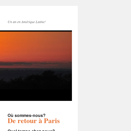
Un an en Amérique Latine!
Où sommes-nous?
De retour à Paris