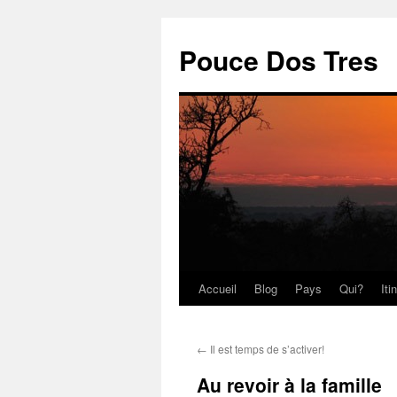
Pouce Dos Tres
Accueil
Blog
Pays
Qui?
Iti
Aller
au
←
Il est temps de s’activer!
contenu
Au revoir à la famille