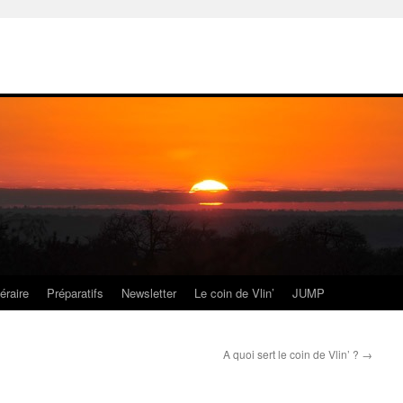
néraire
Préparatifs
Newsletter
Le coin de Vlin’
JUMP
A quoi sert le coin de Vlin’ ?
→