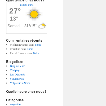
Quel temps chez nous?
Météo Paris
Commentaires récents
Micheline/james
dans
Bahia
Christine
dans
Bahia
Patrick Lacour
dans
Bahia
Blogoliste
Blog de Vlin'
Cinéphys
Les Déroutés
Sylvamérica
Volga sur la Seine
Quelle heure chez nous?
Catégories
Argentine