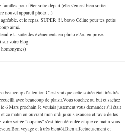
amilles pour fêter votre départ (elle s’en est bien sortie
tre nouvel appareil photo…)
n agréable, et le repas, SUPER !!!, bravo Céline pour tes petits
ucoup aimé.
attendre la suite des évènements en photo et/ou en prose.
t sur votre blog.
es homonymes)
ec beaucoup d’attention.C’est vrai que cette soirée était très très
ccueilli avec beaucoup de plaisir.Vous touchez au but et sachez
 le 6 Mars prochain.Je voulais justement vous demander s’il était
 et ce matin en ouvrant mon ordi je suis exaucée et ravie de les
 votre soirée “copains” s’est bien déroulée et que ce matin vous
eveux.Bon voyage et à très bientôt.Bien affectueusement et