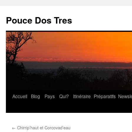
Pouce Dos Tres
Accueil
Blog
Pays
Qui?
Itinéraire
Préparatifs
Newsle
Aller
au
contenu
←
Chirrip’haut et Corcovad’eau