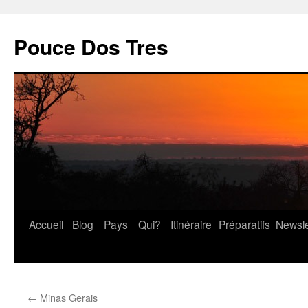
Pouce Dos Tres
Accueil
Blog
Pays
Qui?
Itinéraire
Préparatifs
Newsle
Aller
au
contenu
←
Minas Gerais