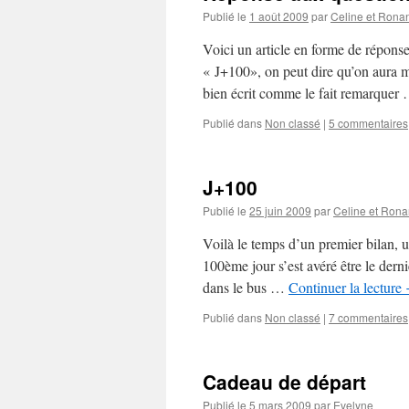
Publié le
1 août 2009
par
Celine et Rona
Voici un article en forme de réponse
« J+100», on peut dire qu’on aura mi
bien écrit comme le fait remarquer
Publié dans
Non classé
|
5 commentaires
J+100
Publié le
25 juin 2009
par
Celine et Ron
Voilà le temps d’un premier bilan, u
100ème jour s’est avéré être le dern
dans le bus …
Continuer la lecture
Publié dans
Non classé
|
7 commentaires
Cadeau de départ
Publié le
5 mars 2009
par
Evelyne