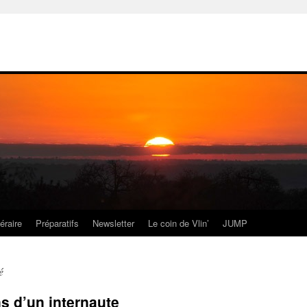
néraire
Préparatifs
Newsletter
Le coin de Vlin’
JUMP
é
s d’un internaute