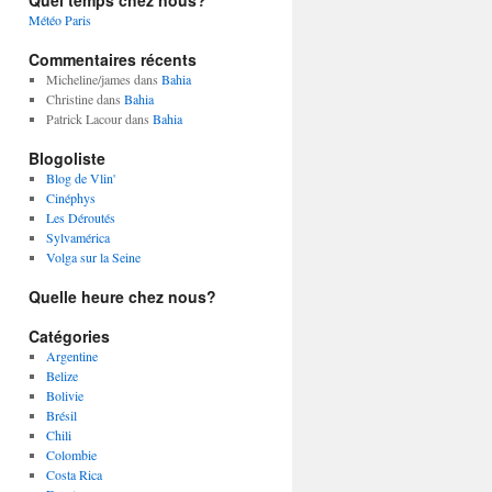
Quel temps chez nous?
Météo Paris
Commentaires récents
Micheline/james
dans
Bahia
Christine
dans
Bahia
Patrick Lacour
dans
Bahia
Blogoliste
Blog de Vlin'
Cinéphys
Les Déroutés
Sylvamérica
Volga sur la Seine
Quelle heure chez nous?
Catégories
Argentine
Belize
Bolivie
Brésil
Chili
Colombie
Costa Rica