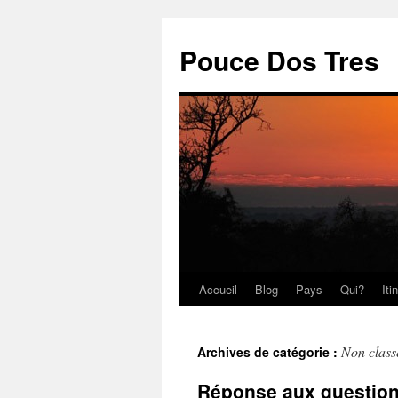
Pouce Dos Tres
Accueil
Blog
Pays
Qui?
Iti
Aller
au
Non class
Archives de catégorie :
contenu
Réponse aux question