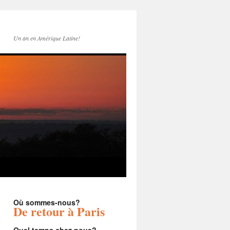
Un an en Amérique Latine!
Où sommes-nous?
De retour à Paris